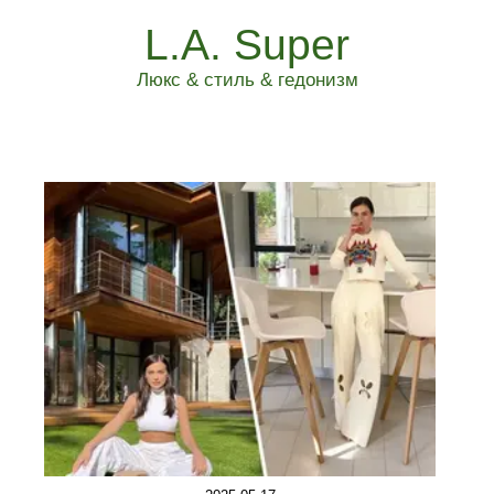
L.A. Super
Люкс & стиль & гедонизм