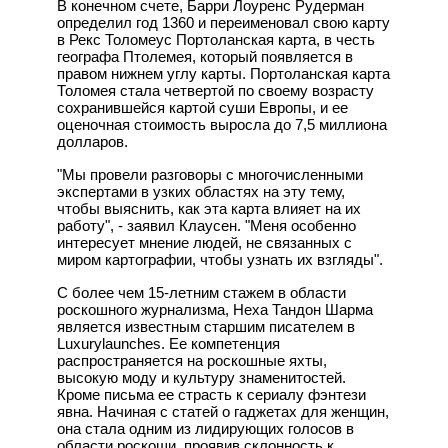
В конечном счете, Барри Лоуренс Рудерман
определил год 1360 и переименовал свою карту
в Рекс Толомеус Портоланская карта, в честь
географа Птолемея, который появляется в
правом нижнем углу карты. Портоланская карта
Толомея стала четвертой по своему возрасту
сохранившейся картой суши Европы, и ее
оценочная стоимость выросла до 7,5 миллиона
долларов.
"Мы провели разговоры с многочисленными
экспертами в узких областях на эту тему,
чтобы выяснить, как эта карта влияет на их
работу", - заявил Клаусен. "Меня особенно
интересует мнение людей, не связанных с
миром картографии, чтобы узнать их взгляды".
С более чем 15-летним стажем в области
роскошного журнализма, Неха Тандон Шарма
является известным старшим писателем в
Luxurylaunches. Ее компетенция
распространяется на роскошные яхты,
высокую моду и культуру знаменитостей.
Кроме письма ее страсть к сериалу фэнтези
явна. Начиная с статей о гаджетах для женщин,
она стала одним из лидирующих голосов в
области роскоши, проявив склонность к