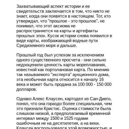
Захватывающий аспект истории и ее
свидетельств заключается в том, что никто не
знает, когда они появятся в настоящем. Тот, кто
утверждал, что "прошлое - это прошлое", не
понимал, что этот аксиома не
распространяется на карты и артефакты
прошлых эпох. Кусок истории снова появился в
виде карты, изображающей водные пути
Средиземного моря и дальше.
Прошлый год был успехом за исключением
одного существенного просчета - они сильно
недооценили ценность карты мореплавания,
известной как портолановая карта. По мнению
так называемого "эксперта" аукционного дома,
эта необычная карта относится к началу 16
века и может быть продана за 100 000 - 150 000
долларов.
Однако Алекс Клаусен, картодел из Сан-Диего,
понял, что она гораздо более специальная, чем
это признали Кристис. Оценка стоимости была
слишком низкой, а предполагаемый временной
интервал между 1500 и 1525 годами
ошибочным не на десятилетия, а на веки.
Клаусен воспользовался этой возможностью, и