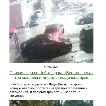
2026-04-10
Пьяная езда по Чебоксарам: «Веста» снесла
три машины и лишила владельца прав
В Чебоксарах водитель «Лады Весты» устроил
ночную аварию, протаранив три припаркованных
автомобиля, и получил трехлетний запрет на
вождение.