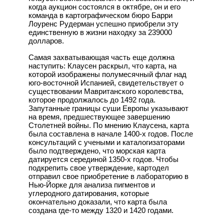
когда аукцион состоялся в октябре, он и его
команда в картографическом бюро Барри
Лоуренс Рудерман успешно приобрели эту
единственную в жизни находку за 239000
долларов.
Самая захватывающая часть еще должна
наступить: Клаусен раскрыл, что карта, на
которой изображены полумесячный флаг над
юго-восточной Испанией, свидетельствует о
существовании Мавританского королевства,
которое продолжалось до 1492 года.
Запутанные границы суши Европы указывают
на время, предшествующее завершению
Столетней войны. По мнению Клаусена, карта
была составлена в начале 1400-х годов. После
консультаций с учеными и каталогизаторами
было подтверждено, что морская карта
датируется серединой 1350-х годов. Чтобы
подкрепить свое утверждение, картодел
отправил свое приобретение в лабораторию в
Нью-Йорке для анализа пигментов и
углеродного датирования, которые
окончательно доказали, что карта была
создана где-то между 1320 и 1420 годами.