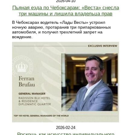
2026-04-10
Пьяная езда по Чебоксарам: «Веста» снесла
три машины и лишила владельца прав
В Чебоксарах водитель «Лады Весты» устроил
ночную аварию, протаранив три припаркованных
автомобиля, и получил трехлетний запрет на
вождение.
2026-02-24
Роскошь как искусство индивидуального