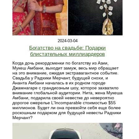
2024-03-04
Богатство на свадьбе: Подарки
блистательных миллиардеров
Когда дочь рекордсменки по богатству из Азии,
Мукеш Амбани, выходит замуж, весь мир обращает
на это внимание, ожидая экстравагантное событие.
Свадьба у Радхики Мерчант, будущей снохи, и
Ананта Амбани началась в их родном городе
Джамнагаре с грандиозным шоу, которое захватило
внимание глобальной аудитории. Нита, жена Мукеша
Амбани, подарила своей невестке до невероятно
дорогое ожерелье L'Incomparable стоимостью $55
миллионов. Будет ли она превзойти себя еще более
роскошным подарком для будущей невесты Радхики
Мерчант?