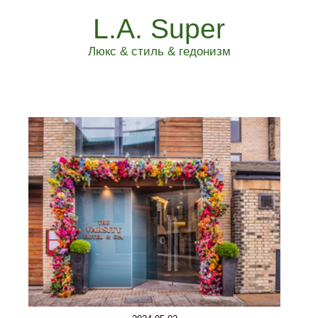
L.A. Super
Люкс & стиль & гедонизм