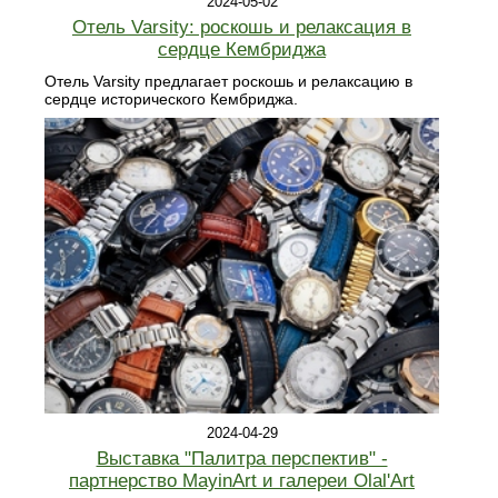
2024-05-02
Отель Varsity: роскошь и релаксация в
сердце Кембриджа
Отель Varsity предлагает роскошь и релаксацию в
сердце исторического Кембриджа.
2024-04-29
Выставка "Палитра перспектив" -
партнерство MayinArt и галереи Olal'Art