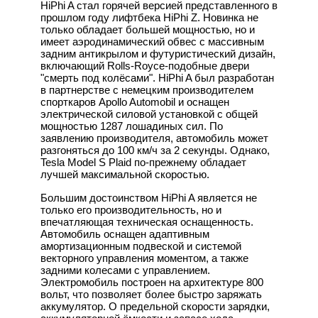
HiPhi A стал горячей версией представленного в
прошлом году лифтбека HiPhi Z. Новинка не
только обладает большей мощностью, но и
имеет аэродинамический обвес с массивным
задним антикрылом и футуристический дизайн,
включающий Rolls-Royce-подобные двери
"смерть под колёсами". HiPhi A был разработан
в партнерстве с немецким производителем
спорткаров Apollo Automobil и оснащен
электрической силовой установкой с общей
мощностью 1287 лошадиных сил. По
заявлению производителя, автомобиль может
разгоняться до 100 км/ч за 2 секунды. Однако,
Tesla Model S Plaid по-прежнему обладает
лучшей максимальной скоростью.
Большим достоинством HiPhi A является не
только его производительность, но и
впечатляющая техническая оснащенность.
Автомобиль оснащен адаптивным
амортизационным подвеской и системой
векторного управления моментом, а также
задними колесами с управлением.
Электромобиль построен на архитектуре 800
вольт, что позволяет более быстро заряжать
аккумулятор. О предельной скорости зарядки,