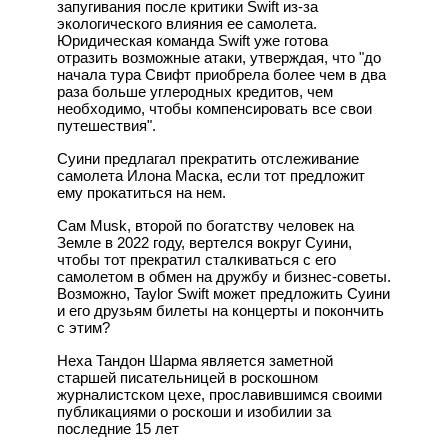
запугивания после критики Swift из-за
экологического влияния ее самолета.
Юридическая команда Swift уже готова
отразить возможные атаки, утверждая, что "до
начала тура Свифт приобрела более чем в два
раза больше углеродных кредитов, чем
необходимо, чтобы компенсировать все свои
путешествия".
Суини предлагал прекратить отслеживание
самолета Илона Маска, если тот предложит
ему прокатиться на нем.
Сам Musk, второй по богатству человек на
Земле в 2022 году, вертелся вокруг Суини,
чтобы тот прекратил сталкиваться с его
самолетом в обмен на дружбу и бизнес-советы.
Возможно, Taylor Swift может предложить Суини
и его друзьям билеты на концерты и покончить
с этим?
Неха Тандон Шарма является заметной
старшей писательницей в роскошном
журналистском цехе, прославившимся своими
публикациями о роскоши и изобилии за
последние 15 лет