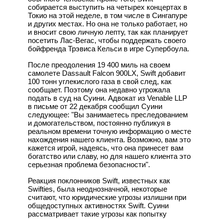
собирается выступить на четырех концертах в
Токио на этой неделе, в том числе в Сингапуре
и других местах. Но она не только работает, но
и вносит свою личную лепту, так как планирует
посетить Лас-Вегас, чтобы поддержать своего
бойфренда Трэвиса Кельси в игре Супербоула.
После преодоления 19 400 миль на своем
самолете Dassault Falcon 900LX, Swift добавит
100 тонн углекислого газа в свой след, как
сообщает. Поэтому она недавно угрожала
подать в суд на Суини. Адвокат из Venable LLP
в письме от 22 декабря сообщил Суини
следующее: "Вы занимаетесь преследованием
и домогательством, постоянно публикуя в
реальном времени точную информацию о месте
нахождения нашего клиента. Возможно, вам это
кажется игрой, надеясь, что она принесет вам
богатство или славу, но для нашего клиента это
серьезная проблема безопасности".
Реакция поклонников Swift, известных как
Swifties, была неоднозначной, некоторые
считают, что юридические угрозы излишни при
общедоступных активностях Swift. Суини
рассматривает такие угрозы как попытку