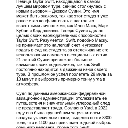
Певица Taylor Swift, находящаяся в самом
лучшем мировом туре, сейчас столкнулась с
новым вызовом – Джеком Суини. Это имя
может быть знакомо, так как этот студент уже
ранее стал конфликтовать с настолько
известными личностями, как Илон Маск, Марк
Кубан и Кардашианы. Теперь Суини сделал
целью своих наблюдательных способностей
Taylor Swift. Разумеется, Swift, подобно Маску,
не принимает это на легкий счет и угрожает
подать в суд на студента за отслеживание его
использования самолета в социальных сетях.
21-летний Суини привлекает большое
внимание своих подписчиков, так как Swift
постоянно находится в движении из-за своего
тура. В прошлом он успел пролететь 28 миль за
13 минут и выбросить примерно тонну угла в
атмосферу.
Судя по данным американской федеральной
авиационной администрации, отслеживать ее
путешествия и значительный углеродный след
не представляет труда. Согласно Yard, в 2022
году она была крупнейшим загрязнителем
воздуха углекислым газом, выделив почти 8300
тонн, что в 1100 раз превышает годовой выброс
обычного человека. Кроме того, Swift