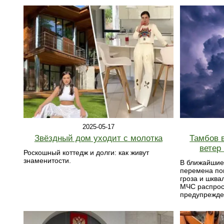
2025-05-17
Звёздный дом уходит с молотка
Тамбов в
ветер
Роскошный коттедж и долги: как живут
знаменитости.
В ближайшие
перемена по
гроза и шква
МЧС распрос
предупрежде