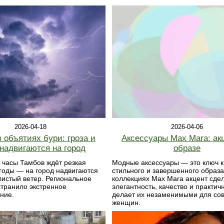
2026-04-06
2026-04-18
Аксессуары Max Mara: ак
 объятиях бури: гроза и
образе
 надвигаются на город
Модные аксессуары — это ключ к
 часы Тамбов ждёт резкая
стильного и завершенного образа
годы — на город надвигаются
коллекциях Max Mara акцент сде
листый ветер. Региональное
элегантность, качество и практичн
транило экстренное
делает их незаменимыми для со
ние.
женщин.