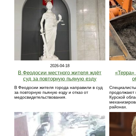
2026-04-18
В Феодосии местного жителя ждёт
«Терра»
суд за повторную пьяную езду
о
В Феодосии жителя города направили в суд
Специалисты
за повторную пьяную езду и отказ от
продолжают н
медосвидетельствования.
Курской обла
механизирова
районах.