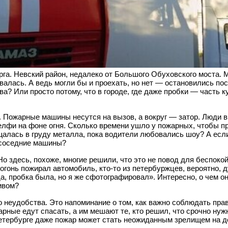
га. Невский район, недалеко от Большого Обуховского моста. 
валась. А ведь могли бы и проехать, но нет — остановились по
? Или просто потому, что в городе, где даже пробки — часть к
а. Пожарные машины несутся на вызов, а вокруг — затор. Люди
селфи на фоне огня. Сколько времени ушло у пожарных, чтобы пр
алась в груду металла, пока водители любовались шоу? А есл
 соседние машины?
Но здесь, похоже, многие решили, что это не повод для беспокой
 огонь пожирал автомобиль, кто-то из петербуржцев, вероятно, 
а, пробка была, но я же сфотографировал». Интересно, о чем он
ивом?
о неудобства. Это напоминание о том, как важно соблюдать пра
рные едут спасать, а им мешают те, кто решил, что срочно нужн
Петербурге даже пожар может стать неожиданным зрелищем на дор