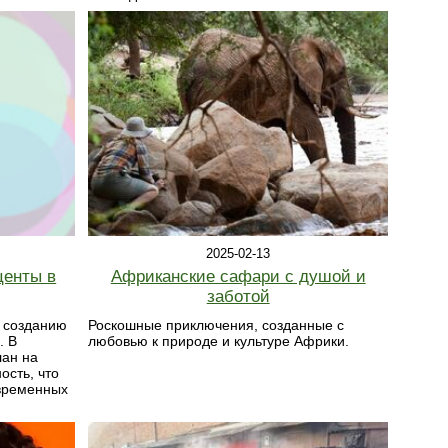
2025-02-13
центы в
Африканские сафари с душой и
заботой
 созданию
Роскошные приключения, созданные с
. В
любовью к природе и культуре Африки.
лан на
ость, что
временных