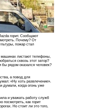
Mazda горит. Сообщают
смотреть. Почему? От
ультуры, пожар стал
 в машинах листают телефоны,
обраться сквозь этот затор?
и бы рядом оказался человек?
ства, а повод для
думал: «Ну хоть развлечение».
и думали, когда огонь уже
вила и уважать работу служб
о посмотреть, как горит
огах. Но стоит ли это того,