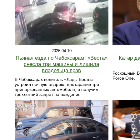
2026-04-10
Пьяная езда по Чебоксарам: «Веста»
Катар д
снесла три машины и лишила
владельца прав
Роскошный Bo
Force One.
В Чебоксарах водитель «Лады Весты»
устроил ночную аварию, протаранив три
припаркованных автомобиля, и получил
трехлетний запрет на вождение.