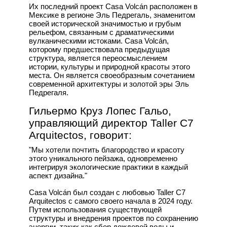
Их последний проект Casa Volcán расположен в
Мексике в регионе Эль Педрегаль, знаменитом
своей исторической значимостью и грубым
рельефом, связанным с драматическими
вулканическими истоками. Casa Volcán,
которому предшествовала предыдущая
структура, является переосмыслением
истории, культуры и природной красоты этого
места. Он является своеобразным сочетанием
современной архитектуры и золотой эры Эль
Педрегаля.
Гильермо Круз Лопес Гальо,
управляющий директор Taller C7
Arquitectos, говорит:
"Мы хотели почтить благородство и красоту
этого уникального пейзажа, одновременно
интегрируя экологические практики в каждый
аспект дизайна."
Casa Volcán был создан с любовью Taller C7
Arquitectos с самого своего начала в 2024 году.
Путем использования существующей
структуры и внедрения проектов по сохранению
энергии, таких как сбор дождевой воды и