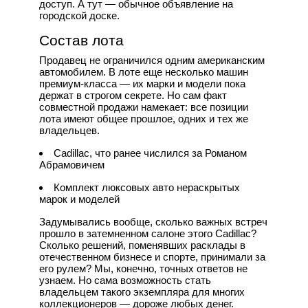
доступ. А тут — обычное объявление на
городской доске.
Состав лота
Продавец не ограничился одним американским
автомобилем. В лоте еще несколько машин
премиум-класса — их марки и модели пока
держат в строгом секрете. Но сам факт
совместной продажи намекает: все позиции
лота имеют общее прошлое, одних и тех же
владельцев.
Cadillac, что ранее числился за Романом
Абрамовичем
Комплект люксовых авто нераскрытых
марок и моделей
Задумывались вообще, сколько важных встреч
прошло в затемненном салоне этого Cadillac?
Сколько решений, поменявших расклады в
отечественном бизнесе и спорте, принимали за
его рулем? Мы, конечно, точных ответов не
узнаем. Но сама возможность стать
владельцем такого экземпляра для многих
коллекционеров — дороже любых денег.