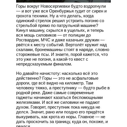
Горы вокруг Новосергиевки будто вздрогнули
— и вот уже вся Оренбуржья гудит от сирен и
грохота техники. Ну а что делать, когда
одинокий стрелок решил устроить погоню со
стрельбой прямо по патрульной машине?
Кинул машину, скрылся в ущельях, и теперь
вся мощь силовиков — от полиции до
Росгвардии, МЧС и даже казачьих дружин —
рвётся к месту событий. Вертолёт кружит над
скалами, бронемашины стоят в наряде, словно
сторожевые псы. И знаете, порой кажется, что
это уже не погоня, а какой-то квест с
непредсказуемым финалом.
Но давайте начистоту: насколько всё это
действенно? Горы — это не асфальтовые
дороги, где всё видно на километр. Там
человеку тяжко, а преступнику — будто рыбе в
родной реке. Даже самые современные
гаджеты начинают казаться беспомощными
железяками. И всё же силовики не падают
духом. Говорят, преступник пока никуда не
делся. Значит, рано или поздно его придётся
выкуривать, как крота из норы. Главное — не
дать проскочить за границу, куда он, похоже, и
рвался.