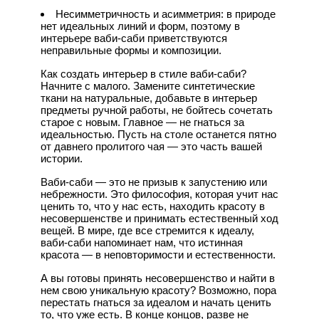
Несимметричность и асимметрия: в природе
нет идеальных линий и форм, поэтому в
интерьере ваби-саби приветствуются
неправильные формы и композиции.
Как создать интерьер в стиле ваби-саби?
Начните с малого. Замените синтетические
ткани на натуральные, добавьте в интерьер
предметы ручной работы, не бойтесь сочетать
старое с новым. Главное — не гнаться за
идеальностью. Пусть на столе останется пятно
от давнего пролитого чая — это часть вашей
истории.
Ваби-саби — это не призыв к запустению или
небрежности. Это философия, которая учит нас
ценить то, что у нас есть, находить красоту в
несовершенстве и принимать естественный ход
вещей. В мире, где все стремится к идеалу,
ваби-саби напоминает нам, что истинная
красота — в неповторимости и естественности.
А вы готовы принять несовершенство и найти в
нем свою уникальную красоту? Возможно, пора
перестать гнаться за идеалом и начать ценить
то, что уже есть. В конце концов, разве не