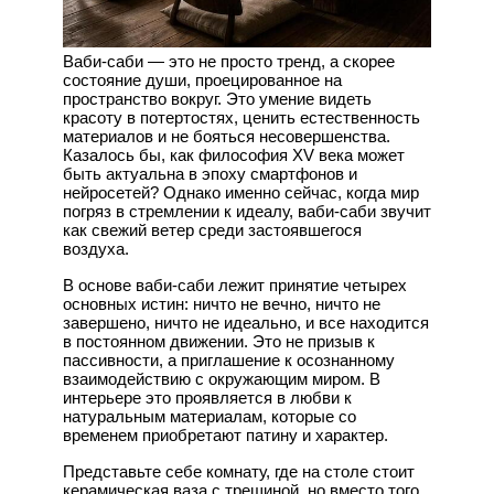
Ваби-саби — это не просто тренд, а скорее
состояние души, проецированное на
пространство вокруг. Это умение видеть
красоту в потертостях, ценить естественность
материалов и не бояться несовершенства.
Казалось бы, как философия XV века может
быть актуальна в эпоху смартфонов и
нейросетей? Однако именно сейчас, когда мир
погряз в стремлении к идеалу, ваби-саби звучит
как свежий ветер среди застоявшегося
воздуха.
В основе ваби-саби лежит принятие четырех
основных истин: ничто не вечно, ничто не
завершено, ничто не идеально, и все находится
в постоянном движении. Это не призыв к
пассивности, а приглашение к осознанному
взаимодействию с окружающим миром. В
интерьере это проявляется в любви к
натуральным материалам, которые со
временем приобретают патину и характер.
Представьте себе комнату, где на столе стоит
керамическая ваза с трещиной, но вместо того,