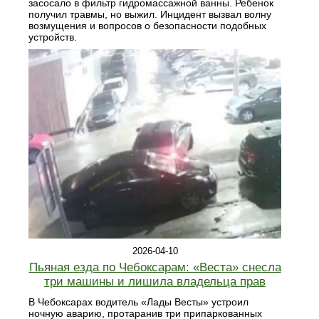
засосало в фильтр гидромассажной ванны. Ребенок
получил травмы, но выжил. Инцидент вызвал волну
возмущения и вопросов о безопасности подобных
устройств.
2026-04-10
Пьяная езда по Чебоксарам: «Веста» снесла
три машины и лишила владельца прав
В Чебоксарах водитель «Лады Весты» устроил
ночную аварию, протаранив три припаркованных